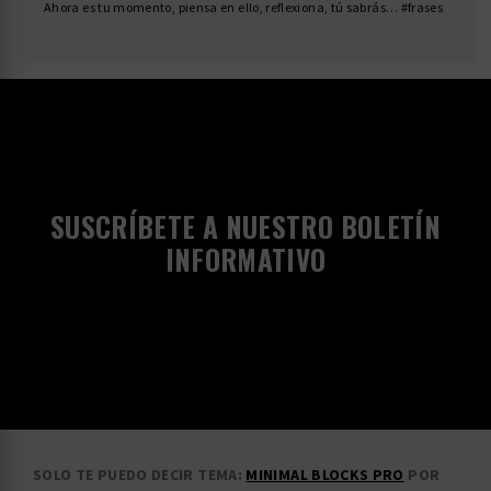
Ahora es tu momento, piensa en ello, reflexiona, tú sabrás… #frases
SUSCRÍBETE A NUESTRO BOLETÍN
INFORMATIVO
SOLO TE PUEDO DECIR
TEMA:
MINIMAL BLOCKS PRO
POR