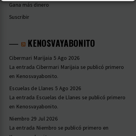
Gana más dinero
Suscribir
KENOSVAYABONITO
Cibermari Marijaia
5 Ago 2026
La entrada Cibermari Marijaia se publicó primero
en Kenosvayabonito.
Escuelas de Llanes
5 Ago 2026
La entrada Escuelas de Llanes se publicó primero
en Kenosvayabonito.
Niembro
29 Jul 2026
La entrada Niembro se publicó primero en