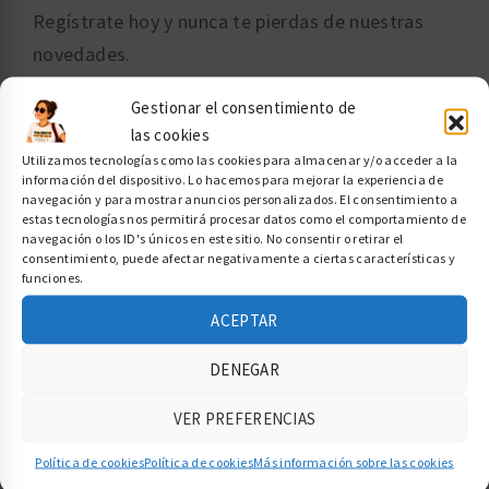
Regístrate hoy y nunca te pierdas de nuestras
novedades.
Gestionar el consentimiento de
Explora ahora
las cookies
Utilizamos tecnologías como las cookies para almacenar y/o acceder a la
Buscar:
información del dispositivo. Lo hacemos para mejorar la experiencia de
navegación y para mostrar anuncios personalizados. El consentimiento a
estas tecnologías nos permitirá procesar datos como el comportamiento de
navegación o los ID's únicos en este sitio. No consentir o retirar el
consentimiento, puede afectar negativamente a ciertas características y
GANAMOS TODOS
funciones.
ACEPTAR
Comprar Bitcoins
DENEGAR
Trade Republic
La Tienda
VER PREFERENCIAS
Ganar dinero
Política de cookies
Política de cookies
Más información sobre las cookies