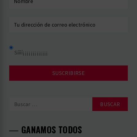
Síííí¡¡¡¡¡¡¡¡¡¡¡¡¡
Buscar:
GANAMOS TODOS