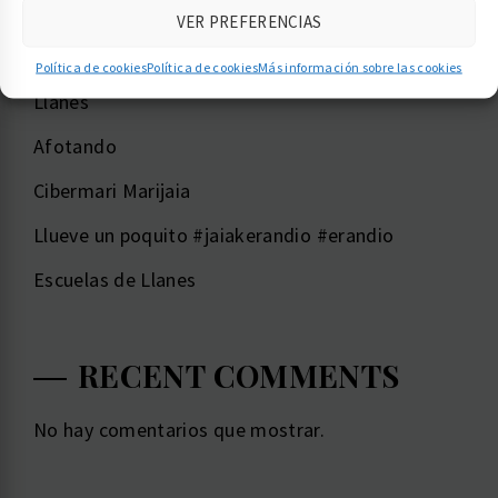
VER PREFERENCIAS
RECENT POSTS
Política de cookies
Política de cookies
Más información sobre las cookies
Llanes ️
Afotando
Cibermari Marijaia
Llueve un poquito #jaiakerandio #erandio
Escuelas de Llanes
RECENT COMMENTS
No hay comentarios que mostrar.