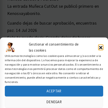
La entrada Muñeca CutOut se publicó primero en
Kenosvayabonito.
Cuando dejas de buscar aprobación, encuentras
paz.
14 Jul 2026
Solo te puedo decir, Cuando dejas de buscar
Gestionar el consentimiento de
aprobación, encuentras paz. La entrada Cuando
las cookies
dejas de buscar aprobación, encuentras paz. se
Utilizamos tecnologías como las cookies para almacenar y/o acceder a la
publicó primero en Kenosvayabonito.
información del dispositivo. Lo hacemos para mejorar la experiencia de
navegación y para mostrar anuncios personalizados. El consentimiento a
estas tecnologías nos permitirá procesar datos como el comportamiento de
navegación o los ID's únicos en este sitio. No consentir o retirar el
Amazon
consentimiento, puede afectar negativamente a ciertas características y
funciones.
Buscar
ACEPTAR
BUSCAR
DENEGAR