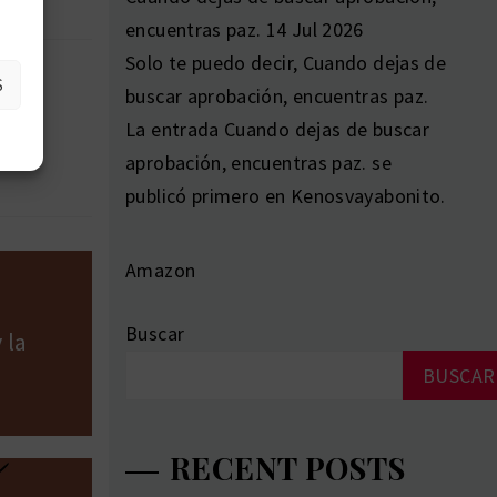
encuentras paz.
14 Jul 2026
Solo te puedo decir, Cuando dejas de
S
buscar aprobación, encuentras paz.
La entrada Cuando dejas de buscar
aprobación, encuentras paz. se
publicó primero en Kenosvayabonito.
Amazon
Buscar
 la
BUSCAR
RECENT POSTS