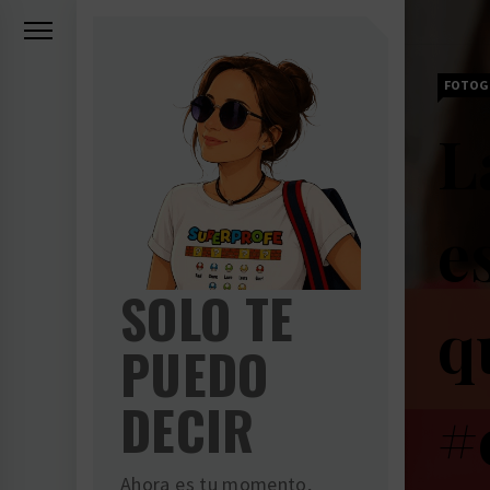
Ir
al
contenido
FOTOG
L
e
SOLO TE
q
PUEDO
DECIR
#
Ahora es tu momento,