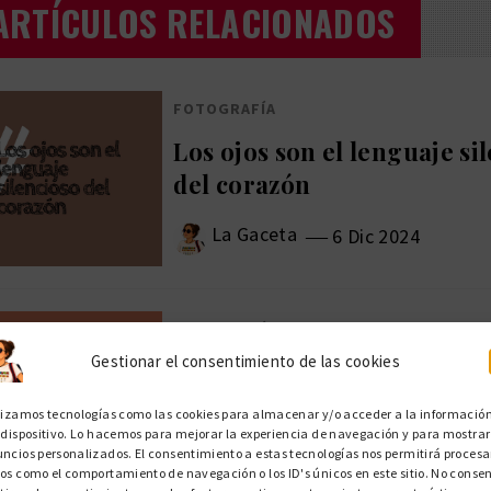
ARTÍCULOS RELACIONADOS
FOTOGRAFÍA
Los ojos son el lenguaje si
del corazón
La Gaceta
6 Dic 2024
FOTOGRAFÍA
Gestionar el consentimiento de las cookies
Todos somos mortales hast
primer beso y la segunda c
lizamos tecnologías como las cookies para almacenar y/o acceder a la informació
vino.
 dispositivo. Lo hacemos para mejorar la experiencia de navegación y para mostrar
ncios personalizados. El consentimiento a estas tecnologías nos permitirá procesa
os como el comportamiento de navegación o los ID's únicos en este sitio. No consen
La Gaceta
1 May 2024