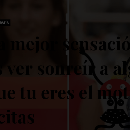
RAFÍA
a mejor sensaci
s ver sonreír a a
ue tu eres el mo
citas