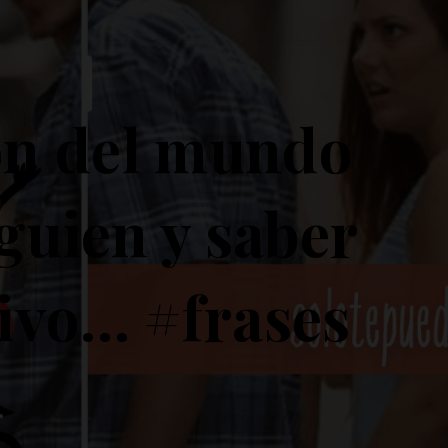
ón del mundo
lguien y saber
tivo… #frases