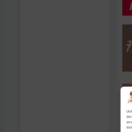
Uti
del
anu
dat