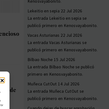
Kenosvayabonito.
Lekeitio en sepia
22 Jul 2026
La entrada Lekeitio en sepia se
publicó primero en Kenosvayabonito.
lencioso
Vacas Asturianas
22 Jul 2026
La entrada Vacas Asturianas se
publicó primero en Kenosvayabonito.
Bilbao Noche
15 Jul 2026
La entrada Bilbao Noche se publicó
primero en Kenosvayabonito.
a el
Muñeca CutOut
14 Jul 2026
opa de
La entrada Muñeca CutOut se
n
publicó primero en Kenosvayabonito.
r
tir
Cuando dejas de buscar aprobación,