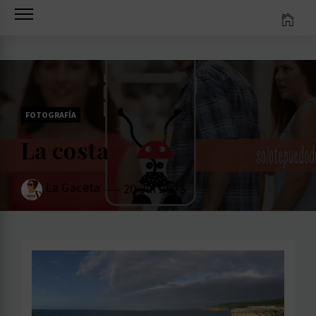
Ir
al
contenido
FOTOGRAFÍA
La costa
La Gaceta
20 Jul 2025