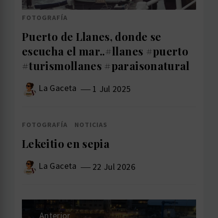
FOTOGRAFÍA
Puerto de Llanes, donde se
escucha el mar..#llanes #puerto
#turismollanes #paraisonatural
La Gaceta
1 Jul 2025
FOTOGRAFÍA
NOTICIAS
Lekeitio en sepia
La Gaceta
22 Jul 2026
Navegación
Anterior