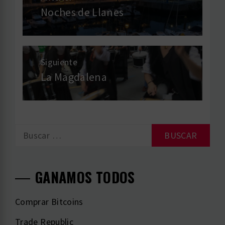
de
Noches de Llanes
Entrada
anterior:
entradas
Siguiente
La Magdalena
Entrada
siguiente:
Buscar:
GANAMOS TODOS
Comprar Bitcoins
Trade Republic