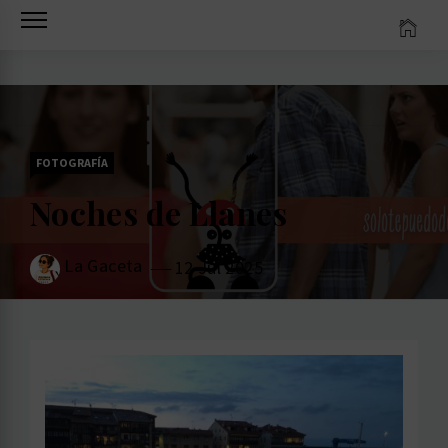
Ir
al
contenido
FOTOGRAFÍA
Noches de Llanes
La Gaceta
12 Jul 2025