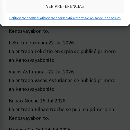
celebración de dichas fiestas. Cámara
Color
VER PREFERENCIAS
Network ScanGear Ver.1.5 La entrada Concurso
Política de cookies
Política de cookies
Más información sobre las cookies
Cartel San Froilán, León se publicó primero en
Kenosvayabonito.
Lekeitio en sepia
22 Jul 2026
La entrada Lekeitio en sepia se publicó primero
en Kenosvayabonito.
Vacas Asturianas
22 Jul 2026
La entrada Vacas Asturianas se publicó primero
en Kenosvayabonito.
Bilbao Noche
15 Jul 2026
La entrada Bilbao Noche se publicó primero en
Kenosvayabonito.
Muñeca CutOut
14 Jul 2026