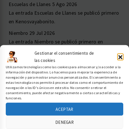
Escuelas de Llanes
5 Ago 2026
La entrada Escuelas de Llanes se publicó primero
en Kenosvayabonito.
Niembro
29 Jul 2026
La entrada Niembro se publicó primero en
Kenosvayabonito.
Gestionar el consentimiento de
las cookies
Lekeitio Playa
29 Jul 2026
Utilizamos tecnologías como las cookies para almacenar y/o acceder a la
La entrada Lekeitio Playa se publicó primero en
información del dispositivo. Lo hacemos para mejorar la experiencia de
navegación y para mostrar anuncios personalizados. El consentimiento a
Kenosvayabonito.
estas tecnologías nos permitirá procesar datos como el comportamiento de
navegación o los ID's únicos en este sitio. No consentir o retirar el
Concurso Cartel San Froilán, León
26 Jul 2026
consentimiento, puede afectar negativamente a ciertas características y
funciones.
Constituye el objeto de la presente convocatoria
la regulación del Concurso del Cartel Anunciador
ACEPTAR
de las Fiestas de San Froilán, convocado por el
DENEGAR
Ayuntamiento de León con motivo de la