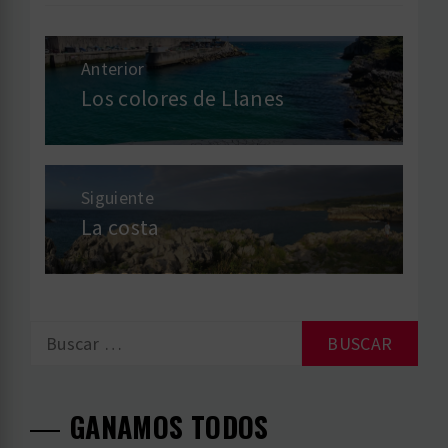
Navegación
Anterior
de
Los colores de Llanes
Entrada
anterior:
entradas
Siguiente
La costa
Entrada
siguiente:
Buscar:
GANAMOS TODOS